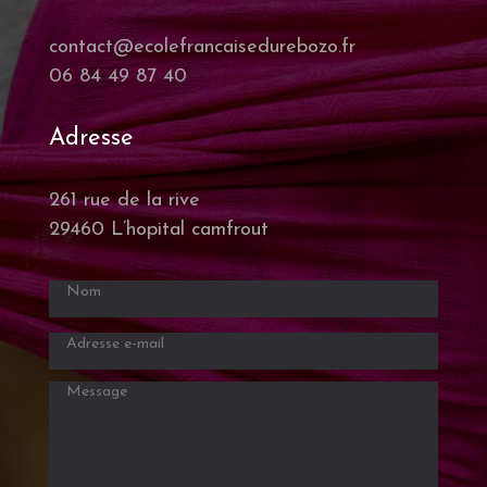
contact@ecolefrancaisedurebozo.fr
06 84 49 87 40
Adresse
261 rue de la rive
29460 L’hopital camfrout