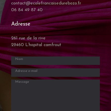
contact@ecolefrancaisedurebozo.fr
06 84 49 87 40
Adresse
261 rue de la rive
29460 L’hopital camfrout