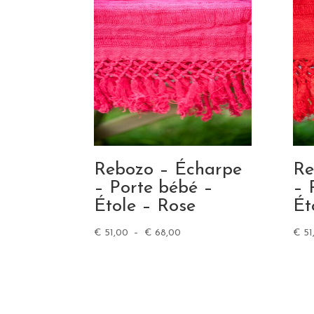
Rebozo – Écharpe
Re
– Porte bébé –
– 
Étole – Rose
Ét
Plage
€
51,00
–
€
68,00
€
51
de
prix :
€ 51,00
à
€ 68,00