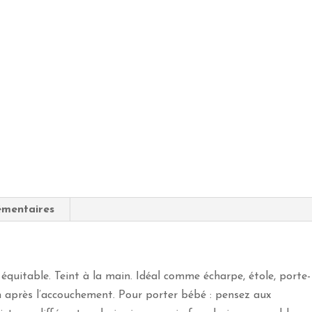
Étole
-
Jaune
émentaires
quitable. Teint à la main. Idéal comme écharpe, étole, porte-
n après l’accouchement. Pour porter bébé : pensez aux