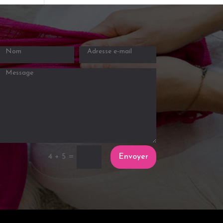
=
Envoyer
4 + 5