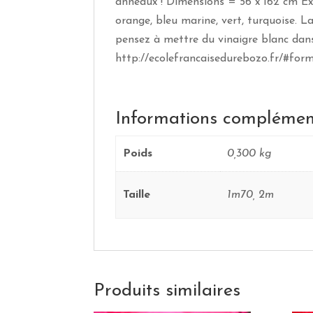
anneaux ! Dimensions = 56 x 162 cm Exist
orange, bleu marine, vert, turquoise. L
pensez à mettre du vinaigre blanc dans 
http://ecolefrancaisedurebozo.fr/#for
Informations complémen
Poids
0,300 kg
Taille
1m70, 2m
Produits similaires