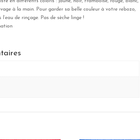
e en différents coloris : jaune, noir, framboise, rouge, blanc,
avage à la main. Pour garder sa belle couleur à votre rebozo,
l’eau de rinçage. Pas de sèche linge !
mation
taires