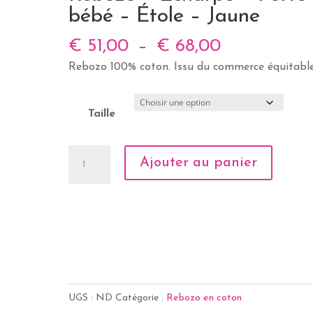
bébé – Étole – Jaune
Plage
€
51,00
–
€
68,00
de
Rebozo 100% coton. Issu du commerce équitable
prix :
€ 51,00
Taille
à
€ 68,00
quantité
Ajouter au panier
de
Rebozo
-
Écharpe
-
Porte
bébé
UGS :
ND
Catégorie :
Rebozo en coton
-