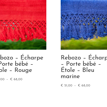
bozo – Écharpe
Rebozo – Échar
Porte bébé –
– Porte bébé –
ole – Rouge
Étole – Bleu
marine
Plage
,00
–
€
68,00
de
Plage
€
51,00
–
€
68,00
prix :
de
€ 51,00
prix :
à
€ 51,00
€ 68,00